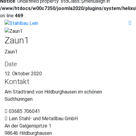
Notice
: Undefined property: stdClass::$menualign in
/www/htdocs/w00c7350/joomla2020/plugins/system/helixul
on line
469
Zaun1
Zaun1
Date
12. Oktober 2020
Kontakt
Am Stadtrand von Hildburghausen im schönen
Südthüringen:
03685 706041
Lein Stahl- und Metallbau GmbH
An der Galgenspitze 1
98646 Hildburghausen