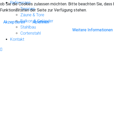
Referenzen
ob Sie die Cookies zulassen möchten. Bitte beachten Sie, dass 
Treppen
Funktionalitäten der Seite zur Verfügung stehen.
Zäune & Tore
Balkon & Geländer
Akzeptieren
Ablehnen
Stahlbau
Weitere Informationen
Cortenstahl
Kontakt